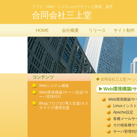
アプリ・Web・システムのデザインと開発、運営
合同会社三上堂
HOME
会社概要
リリース
サイト制作
コンテンツ
◆
合同会社三上堂
>>
シ
Webシステム構築
Web環境構築/
Web環境構築/サーバ設定/サ
ーバ管理代行
Web環境構築/
Blog(ブログ)の導入支援/カス
Linuxインス
タマイズ/運用支援
Apache設定
各種メールサ
その他各種サーバ
サーバ管理代